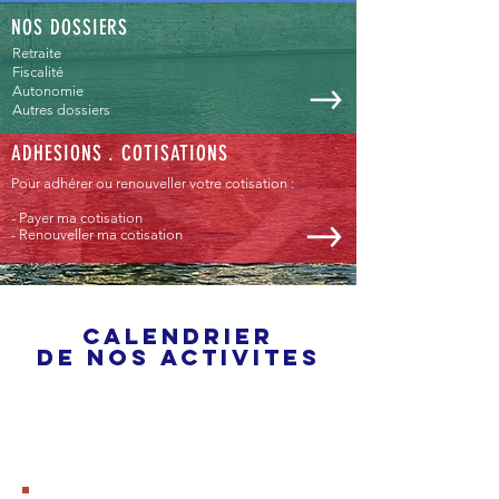
NOS DOSSIERS
Retraite
Fiscalité
Autonomie
Autres dossiers
ADHESIONS . COTISATIONS
Pour adhérer ou renouveller votre cotisation :
- Payer ma cotisation
- Renouveller ma cotisation
CALENDRIER
DE NOS ACTIVITES