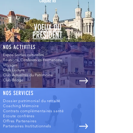
Cliquez ici
VOEUX DU
PRESIDENT
NOS ACTIVITES
Expos Sorties culturelles
Réunions, Conférences Formations
Voyages
Club Lecture
Club Actualités du Patrimoine
Club Bridge
NOS SERVICES
Dossier patrimonial du retraité
Coaching Mémoire
Contrats complémentaires santé
Ecoute confrères
Offres Partenaires
Partenaires Institutionnels